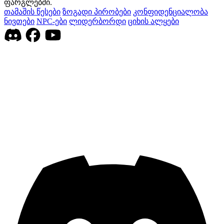
ფარგლებში.
თამაშის წესები
ზოგადი პირობები
კონფიდენციალობა
ნივთები
NPC-ები
ლიდერბორდი
ციხის ალყები