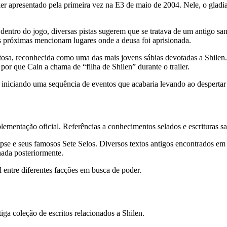
iler apresentado pela primeira vez na E3 de maio de 2004. Nele, o gladi
entro do jogo, diversas pistas sugerem que se tratava de um antigo san
ões próximas mencionam lugares onde a deusa foi aprisionada.
sa, reconhecida como uma das mais jovens sábias devotadas a Shilen. Apó
or que Cain a chama de “filha de Shilen” durante o trailer.
, iniciando uma sequência de eventos que acabaria levando ao despertar
lementação oficial. Referências a conhecimentos selados e escrituras sa
ipse e seus famosos Sete Selos. Diversos textos antigos encontrados e
nada posteriormente.
 entre diferentes facções em busca de poder.
ga coleção de escritos relacionados a Shilen.