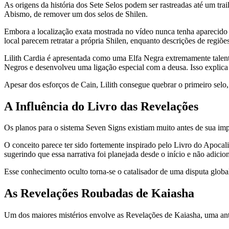
As origens da história dos Sete Selos podem ser rastreadas até um tra
Abismo, de remover um dos selos de Shilen.
Embora a localização exata mostrada no vídeo nunca tenha aparecido d
local parecem retratar a própria Shilen, enquanto descrições de regi
Lilith Cardia é apresentada como uma Elfa Negra extremamente talento
Negros e desenvolveu uma ligação especial com a deusa. Isso explica p
Apesar dos esforços de Cain, Lilith consegue quebrar o primeiro selo
A Influência do Livro das Revelações
Os planos para o sistema Seven Signs existiam muito antes de sua imp
O conceito parece ter sido fortemente inspirado pelo Livro do Apocal
sugerindo que essa narrativa foi planejada desde o início e não adicio
Esse conhecimento oculto torna-se o catalisador de uma disputa global
As Revelações Roubadas de Kaiasha
Um dos maiores mistérios envolve as Revelações de Kaiasha, uma anti