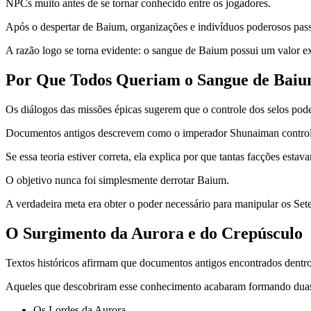
NPCs muito antes de se tornar conhecido entre os jogadores.
Após o despertar de Baium, organizações e indivíduos poderosos passa
A razão logo se torna evidente: o sangue de Baium possui um valor ex
Por Que Todos Queriam o Sangue de Bai
Os diálogos das missões épicas sugerem que o controle dos selos pod
Documentos antigos descrevem como o imperador Shunaiman controlava
Se essa teoria estiver correta, ela explica por que tantas facções estav
O objetivo nunca foi simplesmente derrotar Baium.
A verdadeira meta era obter o poder necessário para manipular os Sete
O Surgimento da Aurora e do Crepúsculo
Textos históricos afirmam que documentos antigos encontrados dentro 
Aqueles que descobriram esse conhecimento acabaram formando duas
Os Lordes da Aurora