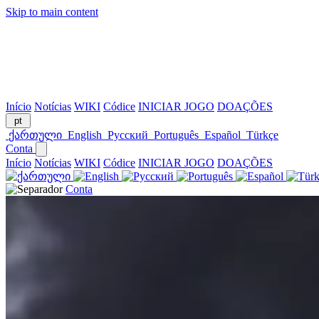
Skip to main content
Início
Notícias
WIKI
Códice
INICIAR JOGO
DOAÇÕES
pt
ქართული
English
Русский
Português
Español
Türkçe
Conta
Início
Notícias
WIKI
Códice
INICIAR JOGO
DOAÇÕES
Conta