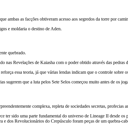
ue ambas as facções obtiveram acesso aos segredos da torre por camin
Signs e moldaria o destino de Aden.
ente quebrado.
o nas Revelações de Kaiasha com o poder obtido através das pedras d
força essa teoria, já que várias lendas indicam que o controle sobre os
s sugerem que a luta pelos Sete Selos começou muito antes de os joga
reendentemente complexa, repleta de sociedades secretas, profecias anti
ece ter sido uma parte fundamental do universo de Lineage II desde os 
ra e dos Revolucionários do Crepúsculo foram peças de um quebra-cab