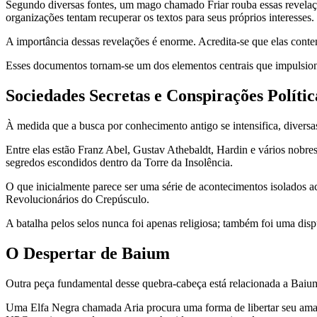
Segundo diversas fontes, um mago chamado Friar rouba essas revelaçõ
organizações tentam recuperar os textos para seus próprios interesses.
A importância dessas revelações é enorme. Acredita-se que elas conte
Esses documentos tornam-se um dos elementos centrais que impulsion
Sociedades Secretas e Conspirações Polític
À medida que a busca por conhecimento antigo se intensifica, diversa
Entre elas estão Franz Abel, Gustav Athebaldt, Hardin e vários nobr
segredos escondidos dentro da Torre da Insolência.
O que inicialmente parece ser uma série de acontecimentos isolados a
Revolucionários do Crepúsculo.
A batalha pelos selos nunca foi apenas religiosa; também foi uma dispu
O Despertar de Baium
Outra peça fundamental desse quebra-cabeça está relacionada a Baium
Uma Elfa Negra chamada Aria procura uma forma de libertar seu amado