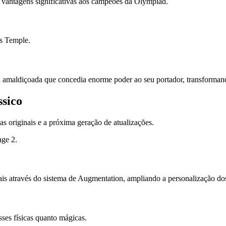
o vantagens significativas aos campeões da Olympiad.
's Temple.
ma amaldiçoada que concedia enorme poder ao seu portador, transforman
ssico
s originais e a próxima geração de atualizações.
age 2.
is através do sistema de Augmentation, ampliando a personalização do
ses físicas quanto mágicas.