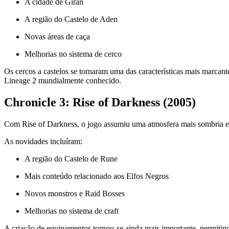
A cidade de Giran
A região do Castelo de Aden
Novas áreas de caça
Melhorias no sistema de cerco
Os cercos a castelos se tornaram uma das características mais marcante
Lineage 2 mundialmente conhecido.
Chronicle 3: Rise of Darkness (2005)
Com Rise of Darkness, o jogo assumiu uma atmosfera mais sombria e t
As novidades incluíram:
A região do Castelo de Rune
Mais conteúdo relacionado aos Elfos Negros
Novos monstros e Raid Bosses
Melhorias no sistema de craft
A criação de equipamentos tornou-se ainda mais importante, permitin