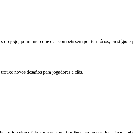
s do jogo, permitindo que clãs competissem por territórios, prestígio e
rouxe novos desafios para jogadores e clãs.
do aos jogadores fabricar e personalizar itens poderosos. Essa fase t