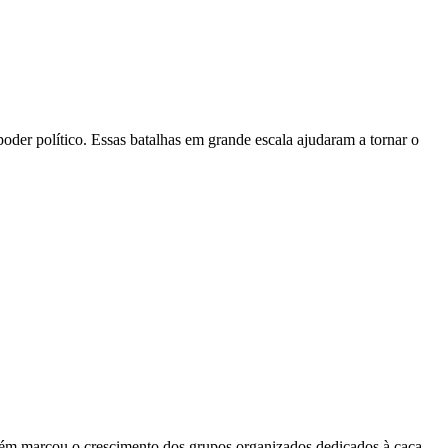
 poder político. Essas batalhas em grande escala ajudaram a tornar o
ambém marcou o crescimento dos grupos organizados dedicados à caça