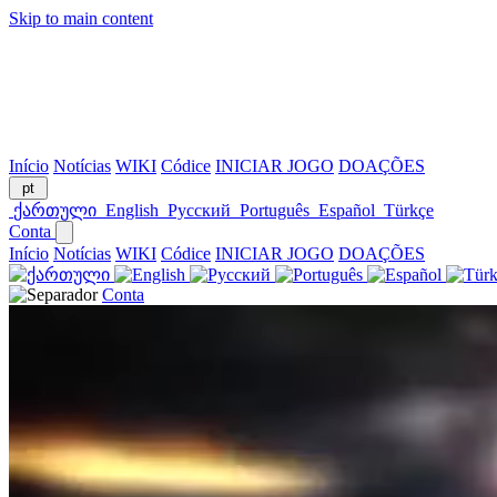
Skip to main content
Início
Notícias
WIKI
Códice
INICIAR JOGO
DOAÇÕES
pt
ქართული
English
Русский
Português
Español
Türkçe
Conta
Início
Notícias
WIKI
Códice
INICIAR JOGO
DOAÇÕES
Conta