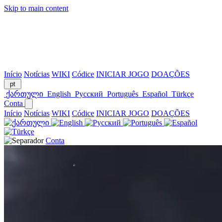
Skip to main content
Início
Notícias
WIKI
Códice
INICIAR JOGO
DOAÇÕES
pt
ქართული
English
Русский
Português
Español
Türkçe
Conta
Início
Notícias
WIKI
Códice
INICIAR JOGO
DOAÇÕES
Conta