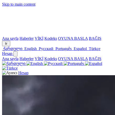
Skip to main content
Ana sayfa
Haberler
VİKİ
Kodeks
OYUNA BAŞLA
BAĞIŞ
tr
ქართული
English
Русский
Português
Español
Türkçe
Hesap
Ana sayfa
Haberler
VİKİ
Kodeks
OYUNA BAŞLA
BAĞIŞ
Hesap