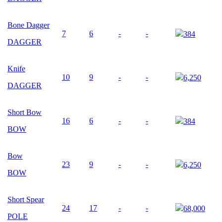
Bone Dagger
7
6
-
-
384
DAGGER
Knife
10
9
-
-
6,250
DAGGER
Short Bow
16
6
-
-
384
BOW
Bow
23
9
-
-
6,250
BOW
Short Spear
24
17
-
-
68,000
POLE