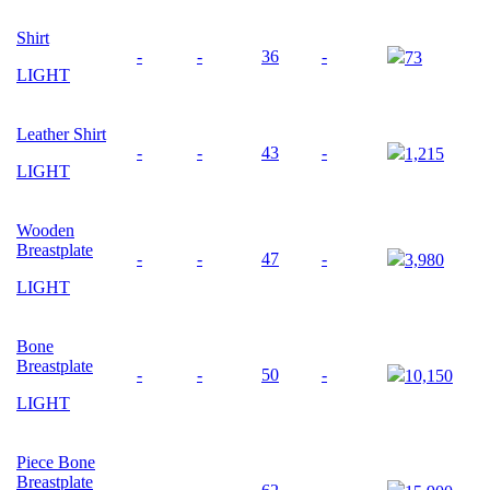
Shirt
-
-
36
-
73
LIGHT
Leather Shirt
-
-
43
-
1,215
LIGHT
Wooden
Breastplate
-
-
47
-
3,980
LIGHT
Bone
Breastplate
-
-
50
-
10,150
LIGHT
Piece Bone
Breastplate