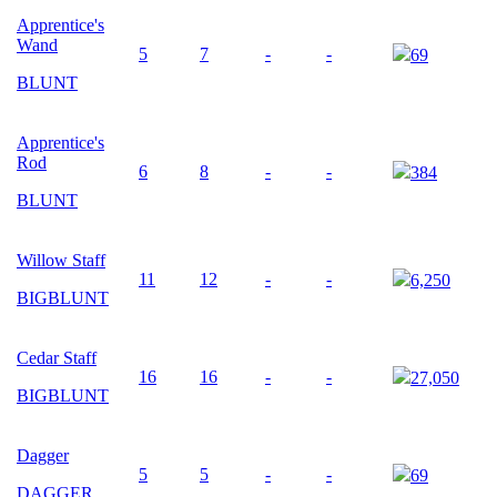
Apprentice's
Wand
5
7
-
-
69
BLUNT
Apprentice's
Rod
6
8
-
-
384
BLUNT
Willow Staff
11
12
-
-
6,250
BIGBLUNT
Cedar Staff
16
16
-
-
27,050
BIGBLUNT
Dagger
5
5
-
-
69
DAGGER