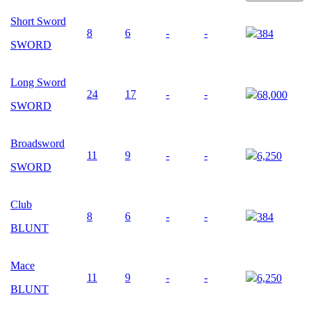
Short Sword
8
6
-
-
384
SWORD
Long Sword
24
17
-
-
68,000
SWORD
Broadsword
11
9
-
-
6,250
SWORD
Club
8
6
-
-
384
BLUNT
Mace
11
9
-
-
6,250
BLUNT