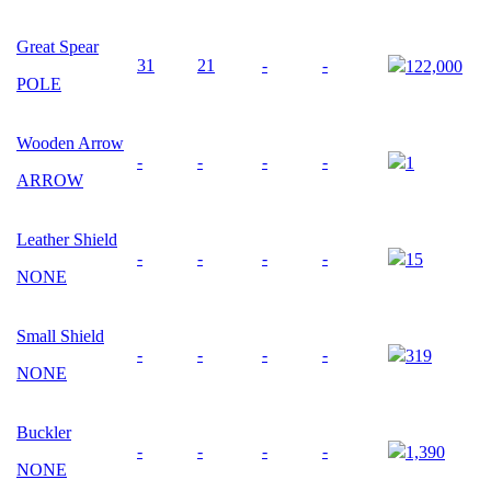
Great Spear
31
21
-
-
122,000
POLE
Wooden Arrow
-
-
-
-
1
ARROW
Leather Shield
-
-
-
-
15
NONE
Small Shield
-
-
-
-
319
NONE
Buckler
-
-
-
-
1,390
NONE