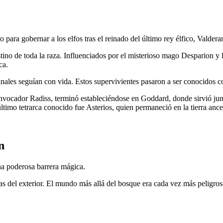
para gobernar a los elfos tras el reinado del último rey élfico, Valdera
stino de toda la raza. Influenciados por el misterioso mago Desparion y
ca.
inales seguían con vida. Estos supervivientes pasaron a ser conocidos c
 invocador Radiss, terminó estableciéndose en Goddard, donde sirvió ju
último tetrarca conocido fue Asterios, quien permaneció en la tierra ances
n
na poderosa barrera mágica.
zas del exterior. El mundo más allá del bosque era cada vez más peligros