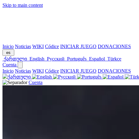
Skip to main content
Inicio
Noticias
WIKI
Códice
INICIAR JUEGO
DONACIONES
es
ქართული
English
Русский
Português
Español
Türkçe
Cuenta
Inicio
Noticias
WIKI
Códice
INICIAR JUEGO
DONACIONES
Cuenta