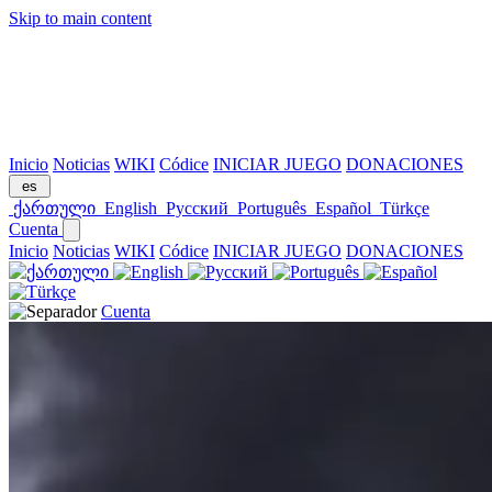
Skip to main content
Inicio
Noticias
WIKI
Códice
INICIAR JUEGO
DONACIONES
es
ქართული
English
Русский
Português
Español
Türkçe
Cuenta
Inicio
Noticias
WIKI
Códice
INICIAR JUEGO
DONACIONES
Cuenta