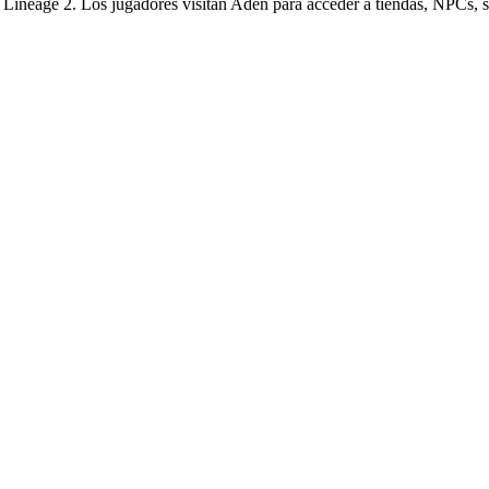
 Lineage 2. Los jugadores visitan Aden para acceder a tiendas, NPCs, se