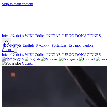
Skip to main content
Inicio
Noticias
WIKI
Códice
INICIAR JUEGO
DONACIONES
es
ქართული
English
Русский
Português
Español
Türkçe
Cuenta
Inicio
Noticias
WIKI
Códice
INICIAR JUEGO
DONACIONES
Cuenta