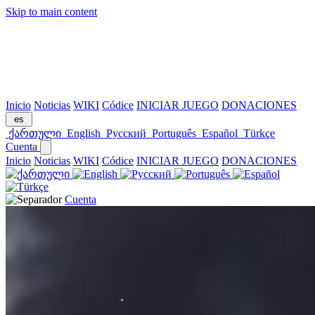
Skip to main content
Inicio
Noticias
WIKI
Códice
INICIAR JUEGO
DONACIONES
es
ქართული
English
Русский
Português
Español
Türkçe
Cuenta
Inicio
Noticias
WIKI
Códice
INICIAR JUEGO
DONACIONES
Cuenta