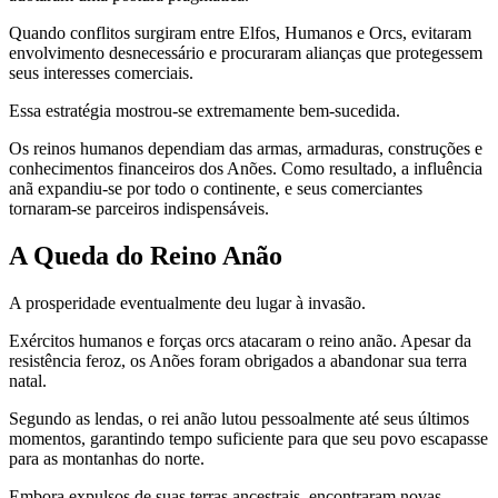
Quando conflitos surgiram entre Elfos, Humanos e Orcs, evitaram
envolvimento desnecessário e procuraram alianças que protegessem
seus interesses comerciais.
Essa estratégia mostrou-se extremamente bem-sucedida.
Os reinos humanos dependiam das armas, armaduras, construções e
conhecimentos financeiros dos Anões. Como resultado, a influência
anã expandiu-se por todo o continente, e seus comerciantes
tornaram-se parceiros indispensáveis.
A Queda do Reino Anão
A prosperidade eventualmente deu lugar à invasão.
Exércitos humanos e forças orcs atacaram o reino anão. Apesar da
resistência feroz, os Anões foram obrigados a abandonar sua terra
natal.
Segundo as lendas, o rei anão lutou pessoalmente até seus últimos
momentos, garantindo tempo suficiente para que seu povo escapasse
para as montanhas do norte.
Embora expulsos de suas terras ancestrais, encontraram novas