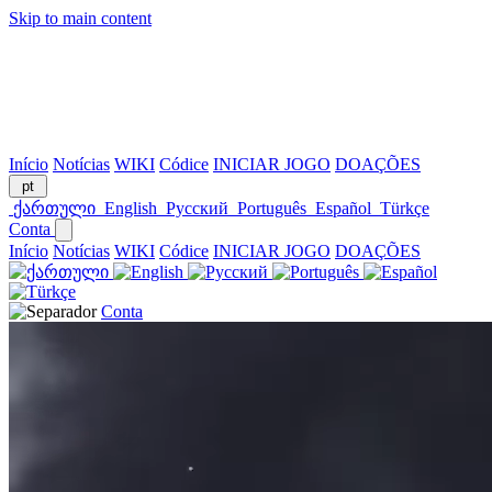
Skip to main content
Início
Notícias
WIKI
Códice
INICIAR JOGO
DOAÇÕES
pt
ქართული
English
Русский
Português
Español
Türkçe
Conta
Início
Notícias
WIKI
Códice
INICIAR JOGO
DOAÇÕES
Conta