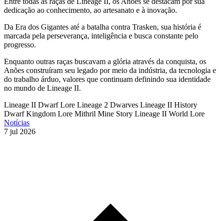
Entre todas as raças de Lineage II, os Anões se destacam por sua
dedicação ao conhecimento, ao artesanato e à inovação.
Da Era dos Gigantes até a batalha contra Trasken, sua história é
marcada pela perseverança, inteligência e busca constante pelo
progresso.
Enquanto outras raças buscavam a glória através da conquista, os
Anões construíram seu legado por meio da indústria, da tecnologia e
do trabalho árduo, valores que continuam definindo sua identidade
no mundo de Lineage II.
Lineage II Dwarf Lore
Lineage 2 Dwarves
Lineage II History
Dwarf Kingdom Lore
Mithril Mine Story
Lineage II World Lore
Notícias
7 jul 2026