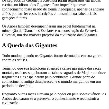
Os segredos da Geometria Absoluta foram registrados em tábuas
escritas no idioma dos Gigantes. Para impedir que esse
conhecimento fosse usado de forma inadequada, apenas os anciãos
anões podiam ler essas inscrições e transmitir sua sabedoria às
gerações futuras.
Os Anões também desempenharam um papel fundamental na
mineração de Diamantes Estelares e na construção da Ferrovia
Celestial, um dos maiores projetos da civilização dos Gigantes.
A Queda dos Gigantes
Tudo mudou quando os Gigantes foram derrotados em sua guerra
contra os deuses.
Temendo que sua tecnologia avançada caísse nas mãos das raças
mortais, os deuses quebraram as tábuas sagradas de Maphr em doze
fragmentos e as espalharam pelo continente. Grande parte do
conhecimento antigo desapareceu, e o mundo mergulhou em um
período de declínio.
Enquanto outras raças lutavam pelo poder ou pela sobrevivência, os
Anões dedicaram-se a preservar o conhecimento e reconstruir a
civilização.