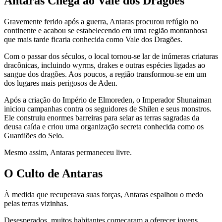
Antaras Chega ao Vale dos Dragões
Gravemente ferido após a guerra, Antaras procurou refúgio no
continente e acabou se estabelecendo em uma região montanhosa
que mais tarde ficaria conhecida como Vale dos Dragões.
Com o passar dos séculos, o local tornou-se lar de inúmeras criaturas
dracônicas, incluindo wyrms, drakes e outras espécies ligadas ao
sangue dos dragões. Aos poucos, a região transformou-se em um
dos lugares mais perigosos de Aden.
Após a criação do Império de Elmoreden, o Imperador Shunaiman
iniciou campanhas contra os seguidores de Shilen e seus monstros.
Ele construiu enormes barreiras para selar as terras sagradas da
deusa caída e criou uma organização secreta conhecida como os
Guardiões do Selo.
Mesmo assim, Antaras permaneceu livre.
O Culto de Antaras
À medida que recuperava suas forças, Antaras espalhou o medo
pelas terras vizinhas.
Desesperados, muitos habitantes começaram a oferecer jovens