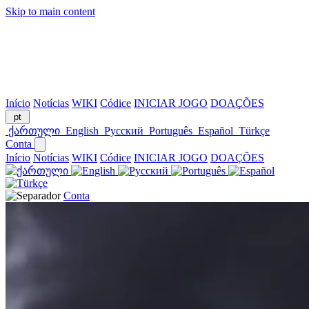
Skip to main content
Início
Notícias
WIKI
Códice
INICIAR JOGO
DOAÇÕES
pt
ქართული
English
Русский
Português
Español
Türkçe
Conta
Início
Notícias
WIKI
Códice
INICIAR JOGO
DOAÇÕES
Conta