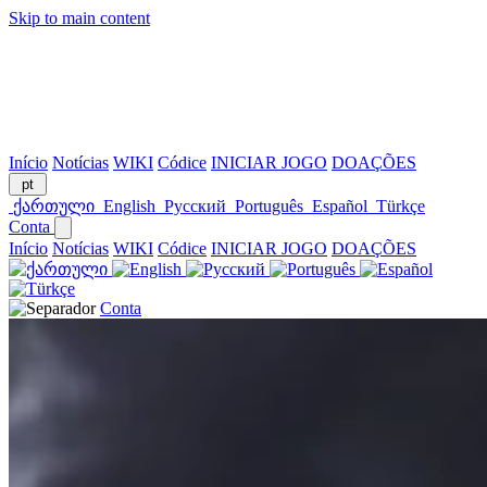
Skip to main content
Início
Notícias
WIKI
Códice
INICIAR JOGO
DOAÇÕES
pt
ქართული
English
Русский
Português
Español
Türkçe
Conta
Início
Notícias
WIKI
Códice
INICIAR JOGO
DOAÇÕES
Conta