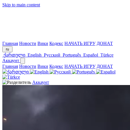
Skip to main content
Главная
Новости
Вики
Кодекс
НАЧАТЬ ИГРУ
ДОНАТ
ru
ქართული
English
Русский
Português
Español
Türkçe
Аккаунт
Главная
Новости
Вики
Кодекс
НАЧАТЬ ИГРУ
ДОНАТ
Аккаунт