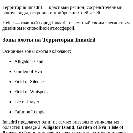
Территория Innadril — красивый регион, сосредоточенный
вокруг воды, островов и прибрежных пейзажей.
Heine — главный город Innadril, известный своим элегантным
дизайном и спокойной атмосферой.
Зоны охоты на Территории Innadril
Основные зоны охоты включают:
Alligator Island
Garden of Eva
Field of Silence
Field of Whispers
Isle of Prayer
Fafurion Temple
Innadril предлагает одни из самых визуально уникальных
областей Lineage 2.
Alligator Island
,
Garden of Eva
и
Isle of
Prayer
особенно популярны среди игроков, которым нравятся