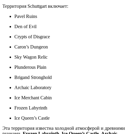
Территория Schuttgart включает:
Pavel Ruins
Den of Evil
Crypts of Disgrace
Caron’s Dungeon
Sky Wagon Relic
Plunderous Plain
Brigand Stronghold
Archaic Laboratory
Ice Merchant Cabin
Frozen Labyrinth
Ice Queen’s Castle
Эта территория известна холодной атмосферой и древними
руинами.
Frozen Labyrinth
,
Ice Queen’s Castle
,
Archaic