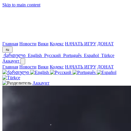
Skip to main content
Главная
Новости
Вики
Кодекс
НАЧАТЬ ИГРУ
ДОНАТ
ru
ქართული
English
Русский
Português
Español
Türkçe
Аккаунт
Главная
Новости
Вики
Кодекс
НАЧАТЬ ИГРУ
ДОНАТ
Аккаунт