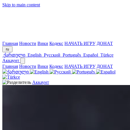
Skip to main content
Главная
Новости
Вики
Кодекс
НАЧАТЬ ИГРУ
ДОНАТ
ru
ქართული
English
Русский
Português
Español
Türkçe
Аккаунт
Главная
Новости
Вики
Кодекс
НАЧАТЬ ИГРУ
ДОНАТ
Аккаунт