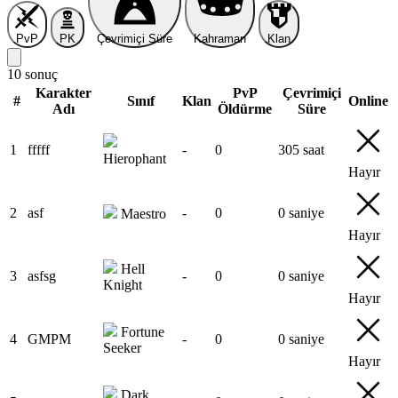
PvP
PK
Çevrimiçi Süre
Kahraman
Klan
10 sonuç
Karakter
PvP
Çevrimiçi
#
Sınıf
Klan
Online
Adı
Öldürme
Süre
1
fffff
-
0
305 saat
Hierophant
Hayır
2
asf
-
0
0 saniye
Maestro
Hayır
Hell
3
asfsg
-
0
0 saniye
Knight
Hayır
Fortune
4
GMPM
-
0
0 saniye
Seeker
Hayır
Dark