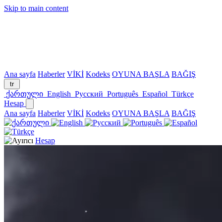
Skip to main content
Ana sayfa
Haberler
VİKİ
Kodeks
OYUNA BAŞLA
BAĞIŞ
tr
ქართული
English
Русский
Português
Español
Türkçe
Hesap
Ana sayfa
Haberler
VİKİ
Kodeks
OYUNA BAŞLA
BAĞIŞ
Hesap