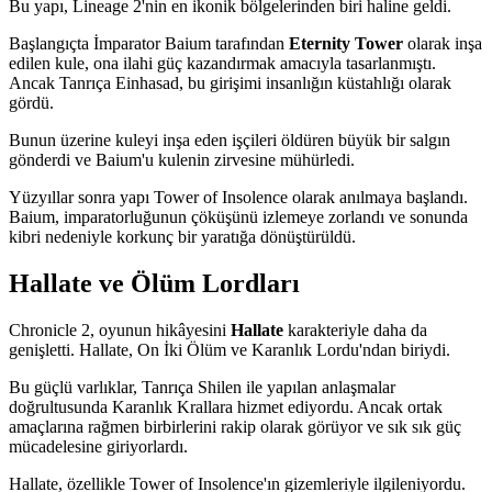
Bu yapı, Lineage 2'nin en ikonik bölgelerinden biri haline geldi.
Başlangıçta İmparator Baium tarafından
Eternity Tower
olarak inşa
edilen kule, ona ilahi güç kazandırmak amacıyla tasarlanmıştı.
Ancak Tanrıça Einhasad, bu girişimi insanlığın küstahlığı olarak
gördü.
Bunun üzerine kuleyi inşa eden işçileri öldüren büyük bir salgın
gönderdi ve Baium'u kulenin zirvesine mühürledi.
Yüzyıllar sonra yapı Tower of Insolence olarak anılmaya başlandı.
Baium, imparatorluğunun çöküşünü izlemeye zorlandı ve sonunda
kibri nedeniyle korkunç bir yaratığa dönüştürüldü.
Hallate ve Ölüm Lordları
Chronicle 2, oyunun hikâyesini
Hallate
karakteriyle daha da
genişletti. Hallate, On İki Ölüm ve Karanlık Lordu'ndan biriydi.
Bu güçlü varlıklar, Tanrıça Shilen ile yapılan anlaşmalar
doğrultusunda Karanlık Krallara hizmet ediyordu. Ancak ortak
amaçlarına rağmen birbirlerini rakip olarak görüyor ve sık sık güç
mücadelesine giriyorlardı.
Hallate, özellikle Tower of Insolence'ın gizemleriyle ilgileniyordu.