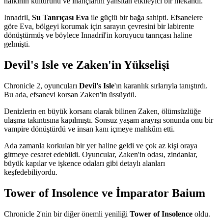
halkının kültürünü ve inançlarını yansıtan etkileyici bir mekândı.
Innadril,
Su Tanrıçası Eva
ile güçlü bir bağa sahipti. Efsanelere
göre Eva, bölgeyi korumak için sarayın çevresini bir labirente
dönüştürmüş ve böylece Innadril'in koruyucu tanrıçası haline
gelmişti.
Devil's Isle ve Zaken'in Yükselişi
Chronicle 2, oyuncuları
Devil's Isle
'ın karanlık sırlarıyla tanıştırdı.
Bu ada, efsanevi korsan Zaken'in üssüydü.
Denizlerin en büyük korsanı olarak bilinen Zaken, ölümsüzlüğe
ulaşma takıntısına kapılmıştı. Sonsuz yaşam arayışı sonunda onu bir
vampire dönüştürdü ve insan kanı içmeye mahkûm etti.
Ada zamanla korkulan bir yer haline geldi ve çok az kişi oraya
gitmeye cesaret edebildi. Oyuncular, Zaken'in odası, zindanlar,
büyük kapılar ve işkence odaları gibi detaylı alanları
keşfedebiliyordu.
Tower of Insolence ve İmparator Baium
Chronicle 2'nin bir diğer önemli yeniliği
Tower of Insolence
oldu.