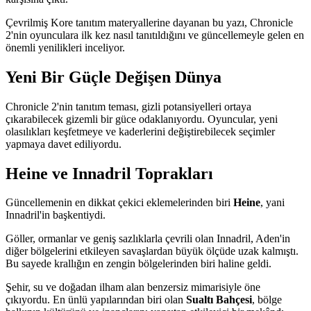
Çevrilmiş Kore tanıtım materyallerine dayanan bu yazı, Chronicle
2'nin oyunculara ilk kez nasıl tanıtıldığını ve güncellemeyle gelen en
önemli yenilikleri inceliyor.
Yeni Bir Güçle Değişen Dünya
Chronicle 2'nin tanıtım teması, gizli potansiyelleri ortaya
çıkarabilecek gizemli bir güce odaklanıyordu. Oyuncular, yeni
olasılıkları keşfetmeye ve kaderlerini değiştirebilecek seçimler
yapmaya davet ediliyordu.
Heine ve Innadril Toprakları
Güncellemenin en dikkat çekici eklemelerinden biri
Heine
, yani
Innadril'in başkentiydi.
Göller, ormanlar ve geniş sazlıklarla çevrili olan Innadril, Aden'in
diğer bölgelerini etkileyen savaşlardan büyük ölçüde uzak kalmıştı.
Bu sayede krallığın en zengin bölgelerinden biri haline geldi.
Şehir, su ve doğadan ilham alan benzersiz mimarisiyle öne
çıkıyordu. En ünlü yapılarından biri olan
Sualtı Bahçesi
, bölge