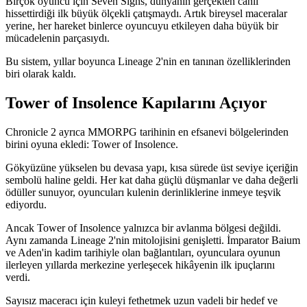
Birçok oyuncu için Seven Signs, dünyanın gerçekten canlı
hissettirdiği ilk büyük ölçekli çatışmaydı. Artık bireysel maceralar
yerine, her hareket binlerce oyuncuyu etkileyen daha büyük bir
mücadelenin parçasıydı.
Bu sistem, yıllar boyunca Lineage 2'nin en tanınan özelliklerinden
biri olarak kaldı.
Tower of Insolence Kapılarını Açıyor
Chronicle 2 ayrıca MMORPG tarihinin en efsanevi bölgelerinden
birini oyuna ekledi: Tower of Insolence.
Gökyüzüne yükselen bu devasa yapı, kısa sürede üst seviye içeriğin
sembolü haline geldi. Her kat daha güçlü düşmanlar ve daha değerli
ödüller sunuyor, oyuncuları kulenin derinliklerine inmeye teşvik
ediyordu.
Ancak Tower of Insolence yalnızca bir avlanma bölgesi değildi.
Aynı zamanda Lineage 2'nin mitolojisini genişletti. İmparator Baium
ve Aden'in kadim tarihiyle olan bağlantıları, oyunculara oyunun
ilerleyen yıllarda merkezine yerleşecek hikâyenin ilk ipuçlarını
verdi.
Sayısız maceracı için kuleyi fethetmek uzun vadeli bir hedef ve