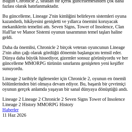
Bugün Chronicle 2, sıradan bir içerik güncellemesinden çok daha
fazlası olarak hatırlanmaktadır.
Bu güncelleme, Lineage 2'nin kimliğini belirleyen sistemleri oyuna
kazandırdı, hikâyesini genişletti ve yıllarca önemini koruyacak
mekaniklerin temelini attı. Seven Signs, Tower of Insolence, Clan
Hall'lar ve Manor Sistemi oyunun tasarımının temel taşları haline
geldi.
Daha da önemlisi, Chronicle 2 birçok veteran oyuncunun Lineage
2'nin altın çağı olarak gördüğü dönemin başlangıcını temsil eder.
Dünya daha büyük hissediyor, gizemler sonsuz görünüyordu ve her
güncelleme MMORPG türünün sınırlarını genişleten yeni keşifler
sunuyordu.
Lineage 2 tarihiyle ilgilenenler için Chronicle 2, oyunun en önemli
bölümlerinden biri olmaya devam ediyor. Bu, başarılı bir çevrimiçi
oyunun gerçek anlamda yaşayan bir sanal dünyaya dönüştüğü andı.
Lineage 2
Lineage 2 Chronicle 2
Seven Signs
Tower of Insolence
Lineage 2 History
MMORPG History
Haberler
11 Haz 2026