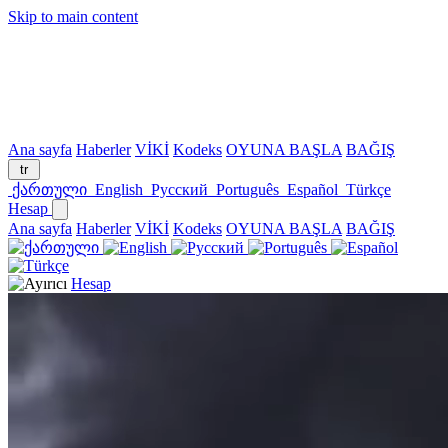
Skip to main content
Ana sayfa
Haberler
VİKİ
Kodeks
OYUNA BAŞLA
BAĞIŞ
tr
ქართული
English
Русский
Português
Español
Türkçe
Hesap
Ana sayfa
Haberler
VİKİ
Kodeks
OYUNA BAŞLA
BAĞIŞ
Hesap