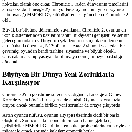
noktaları olarak öne çıkar. Chronicle 1, Aden dünyasının temellerini
atmış olsa da, Lineage 2'yi milyonlarca oyuncunun yıllar boyunca
hatırlayacağı MMORPG'ye dönüştüren asıl güncelleme Chronicle 2
oldu.
Büyük bir büyüme döneminde yayınlanan Chronicle 2, oyunun en
ikonik sistemlerinden bazılarını tanıttı, hikâyesini genişletti ve serinin
geleceğini onlarca yıl boyunca şekillendirecek içeriklerin temelini
attı. Daha da önemlisi, NCSoft'un Lineage 2'yi umut vaat eden bir
çevrimiçi oyundan kendi tarihine, siyasetine ve büyük ölçekli
çatışmalarına sahip yaşayan bir dünyaya dönüştürmeye başladığı
dönemdi.
Büyüyen Bir Dünya Yeni Zorluklarla
Karşılaşıyor
Chronicle 2'nin geliştirme süreci başladığında, Lineage 2 Güney
Kore'de zaten büyük bir başarı elde etmişti. Oyuncu sayısı hızla
artıyor, ancak bununla birlikte yeni sorunlar da ortaya çıkıyordu.
Artan oyuncu nüfusu, oyunun altyapısı üzerinde ciddi bir baskı
oluşturdu. Sunucu istikrarı önemli bir konu haline gelirken,
geliştiriciler MMORPG tarihinin en kalıcı problemlerinden biriyle de
mücadele etmek zorunda kaldılar: otomatik botlar.