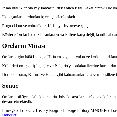
İnsan krallıklarının zayıflamasını fırsat bilen Kral Kakai birçok Orc klanı
İlk başarıların ardından iç çekişmeler başladı.
Ragna klanı ve müttefikleri Kakai'yi devirmeye çalıştı.
Böylece Orclar ilk kez İnsanlara veya Elflere karşı değil, kendi halkla
Orcların Mirası
Orclar bugün hâlâ Lineage II'nin en saygı duyulan ve korkulan ırkların
Kültürleri onur, disiplin, güç ve Pa'agrio'ya sadakat üzerine kuruludur.
Dermot, Tonar, Kiruna ve Kakai gibi kahramanlar hâlâ yeni nesillere 
Sonuç
Orcların hikâyesi ilahi kökenlerin, büyük savaşların, efsanevi kahraman
devam etmektedir.
Lineage 2 Lore
Orc History
Paagrio
Lineage II Story
MMORPG Lor
Haberler