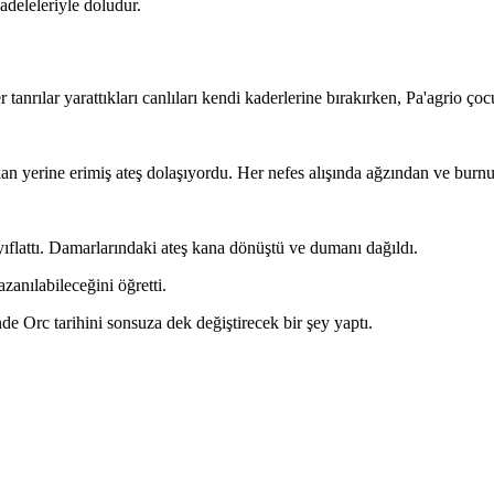
adeleleriyle doludur.
tanrılar yarattıkları canlıları kendi kaderlerine bırakırken, Pa'agrio ç
a kan yerine erimiş ateş dolaşıyordu. Her nefes alışında ağzından ve bu
ıflattı. Damarlarındaki ateş kana dönüştü ve dumanı dağıldı.
zanılabileceğini öğretti.
de Orc tarihini sonsuza dek değiştirecek bir şey yaptı.