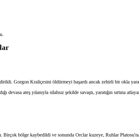
u.
lar
ildi. Gorgon Kraliçesini öldürmeyi başardı ancak zehirli bir okla yaral
 devasa ateş yılanıyla silahsız şekilde savaştı, yaratığın sırtına atlay
lattı. Birçok bölge kaybedildi ve sonunda Orclar kuzeye, Ruhlar Platosu'