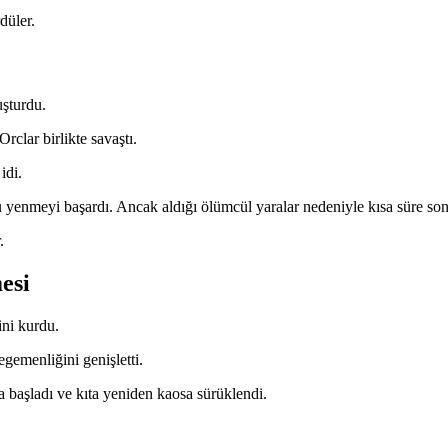
düler.
uşturdu.
rclar birlikte savaştı.
idi.
yenmeyi başardı. Ancak aldığı ölümcül yaralar nedeniyle kısa süre sonr
.
esi
ini kurdu.
gemenliğini genişletti.
başladı ve kıta yeniden kaosa sürüklendi.