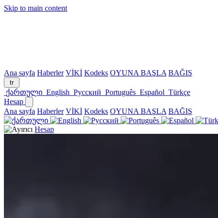
Skip to main content
Ana sayfa
Haberler
VİKİ
Kodeks
OYUNA BAŞLA
BAĞIŞ
tr
ქართული
English
Русский
Português
Español
Türkçe
Hesap
Ana sayfa
Haberler
VİKİ
Kodeks
OYUNA BAŞLA
BAĞIŞ
Hesap