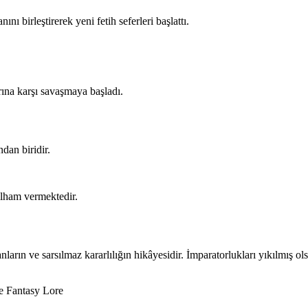
nı birleştirerek yeni fetih seferleri başlattı.
rına karşı savaşmaya başladı.
dan biridir.
ilham vermektedir.
ların ve sarsılmaz kararlılığın hikâyesidir. İmparatorlukları yıkılmış o
e
Fantasy Lore