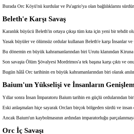
Burada Orc Köyü'nü kurdular ve Pa'agrio'ya olan bağlılıklarını sürdür
Beleth'e Karşı Savaş
Karanlık büyücü Beleth'in ortaya çıkışı tüm kıta için yeni bir tehdit ol
Yasak büyüler ve ölümsüz ordular kullanan Beleth'e karşı İnsanlar ve O
Bu dönemin en büyük kahramanlarından biri Urutu klanından Kiruna 
Son savaşta Ölüm Şövalyesi Mordrimos'a tek başına karşı çıktı ve onu 
Bugün hâlâ Orc tarihinin en büyük kahramanlarından biri olarak anılır
Baium'un Yükselişi ve İnsanların Genişlem
Yıllar sonra İnsan İmparatoru Baium tarihin en güçlü ordularından bir
Eski anlaşmaları hiçe sayarak Orcları birçok bölgeden sürdü ve insan e
Ancak Baium'un kaybolmasının ardından imparatorluğu parçalanmaya 
Orc İç Savaşı