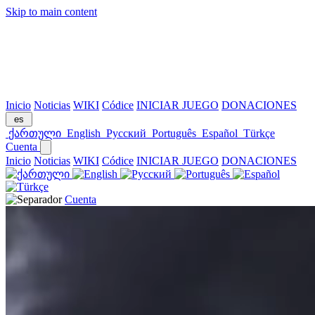
Skip to main content
Inicio
Noticias
WIKI
Códice
INICIAR JUEGO
DONACIONES
es
ქართული
English
Русский
Português
Español
Türkçe
Cuenta
Inicio
Noticias
WIKI
Códice
INICIAR JUEGO
DONACIONES
Cuenta