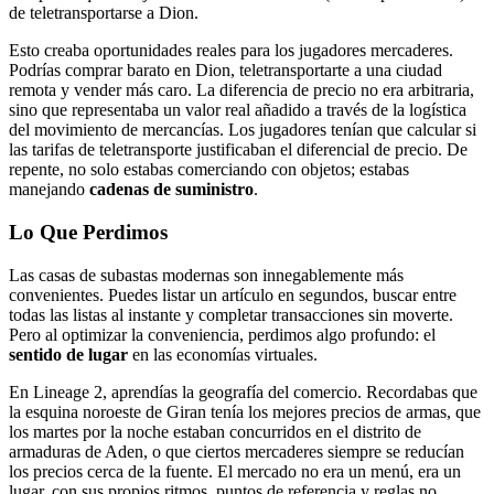
de teletransportarse a Dion.
Esto creaba oportunidades reales para los jugadores mercaderes.
Podrías comprar barato en Dion, teletransportarte a una ciudad
remota y vender más caro. La diferencia de precio no era arbitraria,
sino que representaba un valor real añadido a través de la logística
del movimiento de mercancías. Los jugadores tenían que calcular si
las tarifas de teletransporte justificaban el diferencial de precio. De
repente, no solo estabas comerciando con objetos; estabas
manejando
cadenas de suministro
.
Lo Que Perdimos
Las casas de subastas modernas son innegablemente más
convenientes. Puedes listar un artículo en segundos, buscar entre
todas las listas al instante y completar transacciones sin moverte.
Pero al optimizar la conveniencia, perdimos algo profundo: el
sentido de lugar
en las economías virtuales.
En Lineage 2, aprendías la geografía del comercio. Recordabas que
la esquina noroeste de Giran tenía los mejores precios de armas, que
los martes por la noche estaban concurridos en el distrito de
armaduras de Aden, o que ciertos mercaderes siempre se reducían
los precios cerca de la fuente. El mercado no era un menú, era un
lugar, con sus propios ritmos, puntos de referencia y reglas no