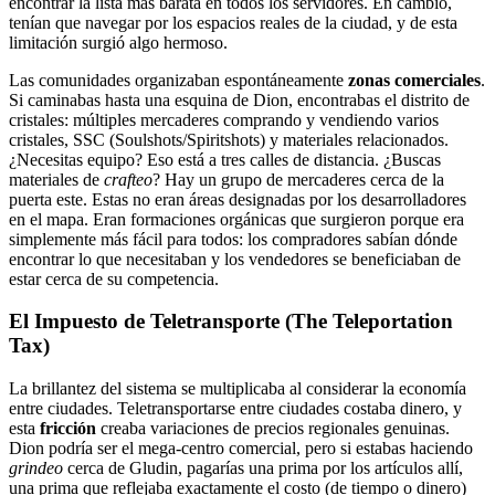
encontrar la lista más barata en todos los servidores. En cambio,
tenían que navegar por los espacios reales de la ciudad, y de esta
limitación surgió algo hermoso.
Las comunidades organizaban espontáneamente
zonas comerciales
.
Si caminabas hasta una esquina de Dion, encontrabas el distrito de
cristales: múltiples mercaderes comprando y vendiendo varios
cristales, SSC (Soulshots/Spiritshots) y materiales relacionados.
¿Necesitas equipo? Eso está a tres calles de distancia. ¿Buscas
materiales de
crafteo
? Hay un grupo de mercaderes cerca de la
puerta este. Estas no eran áreas designadas por los desarrolladores
en el mapa. Eran formaciones orgánicas que surgieron porque era
simplemente más fácil para todos: los compradores sabían dónde
encontrar lo que necesitaban y los vendedores se beneficiaban de
estar cerca de su competencia.
El Impuesto de Teletransporte (The Teleportation
Tax)
La brillantez del sistema se multiplicaba al considerar la economía
entre ciudades. Teletransportarse entre ciudades costaba dinero, y
esta
fricción
creaba variaciones de precios regionales genuinas.
Dion podría ser el mega-centro comercial, pero si estabas haciendo
grindeo
cerca de Gludin, pagarías una prima por los artículos allí,
una prima que reflejaba exactamente el costo (de tiempo o dinero)