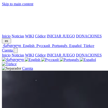
Skip to main content
Inicio
Noticias
WIKI
Códice
INICIAR JUEGO
DONACIONES
es
ქართული
English
Русский
Português
Español
Türkçe
Cuenta
Inicio
Noticias
WIKI
Códice
INICIAR JUEGO
DONACIONES
Cuenta