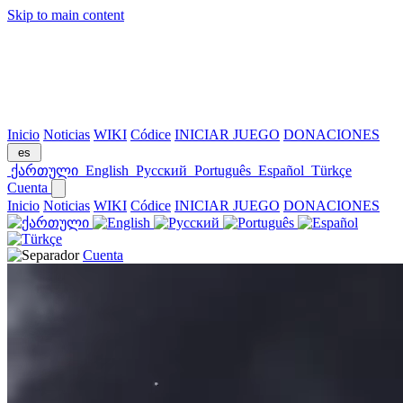
Skip to main content
Inicio
Noticias
WIKI
Códice
INICIAR JUEGO
DONACIONES
es
ქართული
English
Русский
Português
Español
Türkçe
Cuenta
Inicio
Noticias
WIKI
Códice
INICIAR JUEGO
DONACIONES
Cuenta