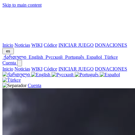
Skip to main content
Inicio
Noticias
WIKI
Códice
INICIAR JUEGO
DONACIONES
es
ქართული
English
Русский
Português
Español
Türkçe
Cuenta
Inicio
Noticias
WIKI
Códice
INICIAR JUEGO
DONACIONES
Cuenta