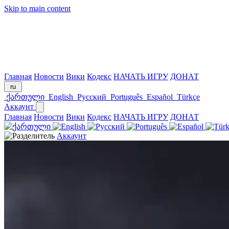
Skip to main content
Главная
Новости
Вики
Кодекс
НАЧАТЬ ИГРУ
ДОНАТ
ru
ქართული
English
Русский
Português
Español
Türkçe
Аккаунт
Главная
Новости
Вики
Кодекс
НАЧАТЬ ИГРУ
ДОНАТ
Аккаунт