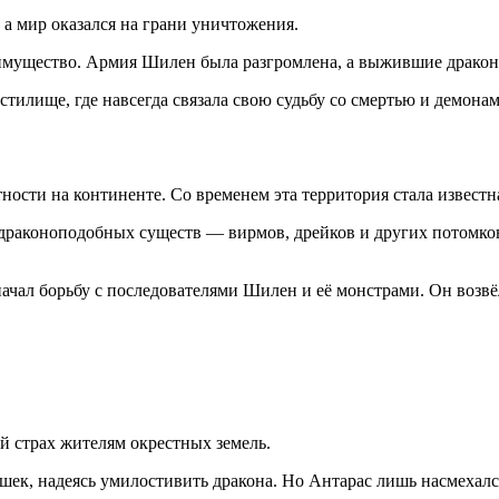
а мир оказался на грани уничтожения.
еимущество. Армия Шилен была разгромлена, а выжившие драко
тилище, где навсегда связала свою судьбу со смертью и демонам
ости на континенте. Со временем эта территория стала известн
 драконоподобных существ — вирмов, дрейков и других потомков
ал борьбу с последователями Шилен и её монстрами. Он возвё
й страх жителям окрестных земель.
шек, надеясь умилостивить дракона. Но Антарас лишь насмехалс