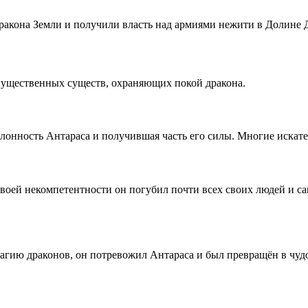
ракона Земли и получили власть над армиями нежити в Долине 
гущественных существ, охраняющих покой дракона.
лонность Антараса и получившая часть его силы. Многие искате
оей некомпетентности он погубил почти всех своих людей и сам
гию драконов, он потревожил Антараса и был превращён в чудо