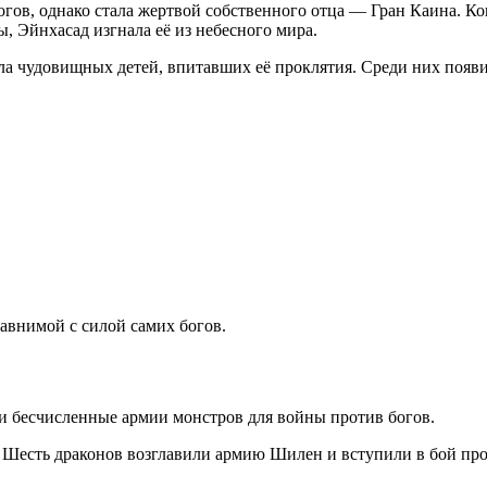
ов, однако стала жертвой собственного отца — Гран Каина. Ког
, Эйнхасад изгнала её из небесного мира.
ла чудовищных детей, впитавших её проклятия. Среди них появ
авнимой с силой самих богов.
 и бесчисленные армии монстров для войны против богов.
. Шесть драконов возглавили армию Шилен и вступили в бой про