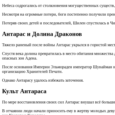
Небеса содрогались от столкновения могущественных существ, 
Несмотря на огромные потери, боги постепенно получили пр
Потеряв своих детей и последователей, Шилен спустилась в Чис
Антарас и Долина Драконов
Тяжело раненый после войны Антарас укрылся в гористой местн
Спустя века долина превратилась в место обитания множества
опасных зон Адена.
После основания Империи Эльмораден император Шунайман нач
организацию Хранителей Печати.
Однако Антарасу удалось избежать заточения.
Культ Антараса
По мере восстановления своих сил Антарас внушал всё больши
В отчаянии люди начали приносить ему в жертву молодых деву