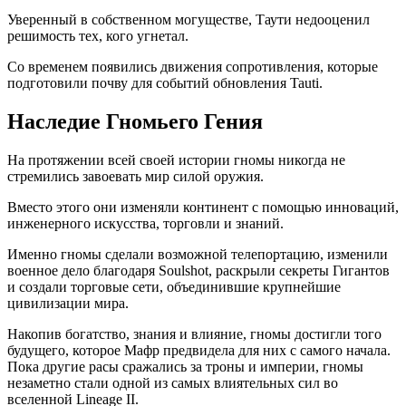
Уверенный в собственном могуществе, Таути недооценил
решимость тех, кого угнетал.
Со временем появились движения сопротивления, которые
подготовили почву для событий обновления Tauti.
Наследие Гномьего Гения
На протяжении всей своей истории гномы никогда не
стремились завоевать мир силой оружия.
Вместо этого они изменяли континент с помощью инноваций,
инженерного искусства, торговли и знаний.
Именно гномы сделали возможной телепортацию, изменили
военное дело благодаря Soulshot, раскрыли секреты Гигантов
и создали торговые сети, объединившие крупнейшие
цивилизации мира.
Накопив богатство, знания и влияние, гномы достигли того
будущего, которое Мафр предвидела для них с самого начала.
Пока другие расы сражались за троны и империи, гномы
незаметно стали одной из самых влиятельных сил во
вселенной Lineage II.