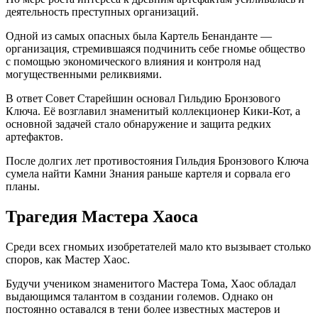
деятельность преступных организаций.
Одной из самых опасных была Картель Бенанданте —
организация, стремившаяся подчинить себе гномье общество
с помощью экономического влияния и контроля над
могущественными реликвиями.
В ответ Совет Старейшин основал Гильдию Бронзового
Ключа. Её возглавил знаменитый коллекционер Кики-Кот, а
основной задачей стало обнаружение и защита редких
артефактов.
После долгих лет противостояния Гильдия Бронзового Ключа
сумела найти Камни Знания раньше картеля и сорвала его
планы.
Трагедия Мастера Хаоса
Среди всех гномьих изобретателей мало кто вызывает столько
споров, как Мастер Хаос.
Будучи учеником знаменитого Мастера Тома, Хаос обладал
выдающимся талантом в создании големов. Однако он
постоянно оставался в тени более известных мастеров и