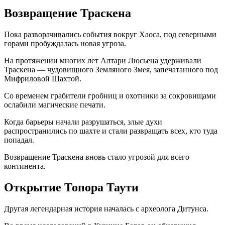
Возвращение Траскена
Пока разворачивались события вокруг Хаоса, под северными
горами пробуждалась новая угроза.
На протяжении многих лет Алтари Люсьена удерживали
Траскена — чудовищного Земляного Змея, запечатанного под
Мифриловой Шахтой.
Со временем грабители гробниц и охотники за сокровищами
ослабили магические печати.
Когда барьеры начали разрушаться, злые духи
распространились по шахте и стали развращать всех, кто туда
попадал.
Возвращение Траскена вновь стало угрозой для всего
континента.
Открытие Топора Таути
Другая легендарная история началась с археолога Дитунса.