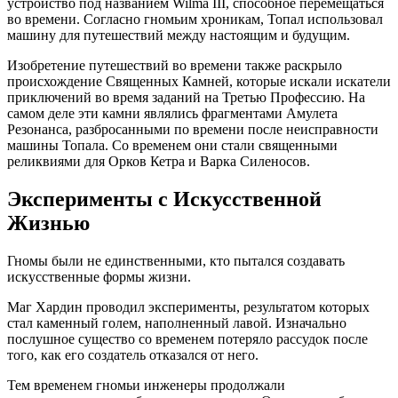
устройство под названием Wilma III, способное перемещаться
во времени. Согласно гномьим хроникам, Топал использовал
машину для путешествий между настоящим и будущим.
Изобретение путешествий во времени также раскрыло
происхождение Священных Камней, которые искали искатели
приключений во время заданий на Третью Профессию. На
самом деле эти камни являлись фрагментами Амулета
Резонанса, разбросанными по времени после неисправности
машины Топала. Со временем они стали священными
реликвиями для Орков Кетра и Варка Силеносов.
Эксперименты с Искусственной
Жизнью
Гномы были не единственными, кто пытался создавать
искусственные формы жизни.
Маг Хардин проводил эксперименты, результатом которых
стал каменный голем, наполненный лавой. Изначально
послушное существо со временем потеряло рассудок после
того, как его создатель отказался от него.
Тем временем гномьи инженеры продолжали