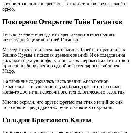
распространению энергетических кристаллов среди людей и
орков.
Повторное Открытие Тайн Гигантов
Гномьи учёные никогда не переставали интересоваться
исчезнувшей цивилизацией Гигантов.
Мастер Никола и исследовательница Лорейн отправились в
Башню Крумы в поисках древних знаний. Их исследования
раскрыли важную информацию об экспериментах Гигантов и
привели к обнаружению одной из легендарных табличек
Мафр.
На табличке содержалась часть знаний Абсолютной
Геометрии — священной науки, благодаря которой гномы
когда-то достигли невероятного технологического развития.
Многие верили, что другие фрагменты этих знаний до сих
пор скрыты среди древних руин и забытых сокровищ.
Гильдия Бронзового Ключа
По мере роста интереса к древним артефактам усиливалась и