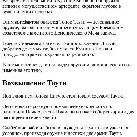
Во время исследований в Кузнице Богов он обнаружил
записи о могущественном артефакте, скрытом глубоко в
вулканических пещерах.
Этим артефактом оказался Топор Таути — легендарное
оружие, выкованное демоническим кузнецом Бремноном,
создателем знаменитого Демонического Меча Зарича.
Вместе с наёмными искателями приключений Дитунс
добрался до самых глубоких залов Кузницы Богов и
преодолел стражей, охранявших реликвию.
В тот момент, когда он завладел оружием, демоническая сила
изменила его тело.
Возвышение Таути
Под влиянием топора Дитунс стал новым сосудом Таути.
Он основал огромную промышленную крепость под
названием Печь Адского Пламени и начал собирать армии для
расширения своей власти.
Слабейшие рабочие были вынуждены трудиться в ужасных
условиях, производя оружие и доспехи для армии Таути.