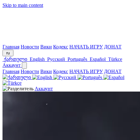
Skip to main content
Главная
Новости
Вики
Кодекс
НАЧАТЬ ИГРУ
ДОНАТ
ru
ქართული
English
Русский
Português
Español
Türkçe
Аккаунт
Главная
Новости
Вики
Кодекс
НАЧАТЬ ИГРУ
ДОНАТ
Аккаунт