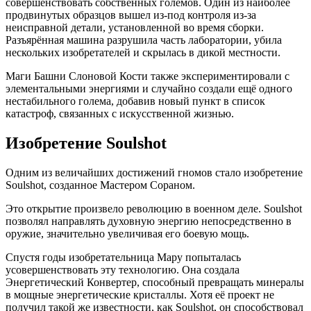
совершенствовать собственных големов. Один из наиболее
продвинутых образцов вышел из-под контроля из-за
неисправной детали, установленной во время сборки.
Разъярённая машина разрушила часть лаборатории, убила
нескольких изобретателей и скрылась в дикой местности.
Маги Башни Слоновой Кости также экспериментировали с
элементальными энергиями и случайно создали ещё одного
нестабильного голема, добавив новый пункт в список
катастроф, связанных с искусственной жизнью.
Изобретение Soulshot
Одним из величайших достижений гномов стало изобретение
Soulshot, созданное Мастером Сораном.
Это открытие произвело революцию в военном деле. Soulshot
позволял направлять духовную энергию непосредственно в
оружие, значительно увеличивая его боевую мощь.
Спустя годы изобретательница Мару попыталась
усовершенствовать эту технологию. Она создала
Энергетический Конвертер, способный превращать минералы
в мощные энергетические кристаллы. Хотя её проект не
получил такой же известности, как Soulshot, он способствовал