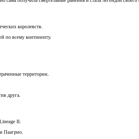
о сама получила смертельные ранения и стала легендой своего 
ческих королевств.
й по всему континенту.
траченные территории.
ив друга.
ineage II.
ти Паагрио.