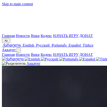
Skip to main content
Главная
Новости
Вики
Кодекс
НАЧАТЬ ИГРУ
ДОНАТ
ru
ქართული
English
Русский
Português
Español
Türkçe
Аккаунт
Главная
Новости
Вики
Кодекс
НАЧАТЬ ИГРУ
ДОНАТ
Аккаунт