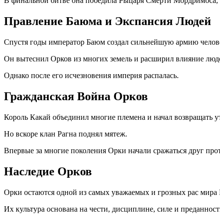
В финальной битве она победила Рыцаря Смерти Мордримоса, н
Правление Баюма и Экспансия Людей
Спустя годы император Баюм создал сильнейшую армию челове
Он вытеснил Орков из многих земель и расширил влияние люде
Однако после его исчезновения империя распалась.
Гражданская Война Орков
Король Какай объединил многие племена и начал возвращать у
Но вскоре клан Рагна поднял мятеж.
Впервые за многие поколения Орки начали сражаться друг прот
Наследие Орков
Орки остаются одной из самых уважаемых и грозных рас мира L
Их культура основана на чести, дисциплине, силе и преданнос