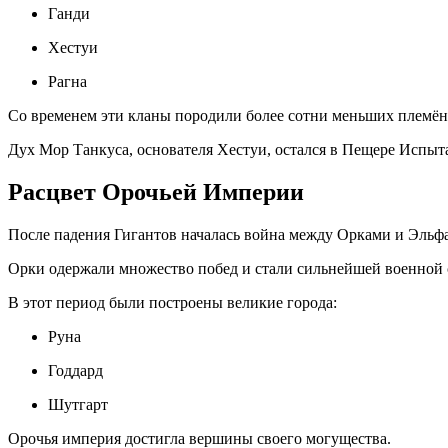
Ганди
Хестуи
Рагна
Со временем эти кланы породили более сотни меньших племён
Дух Мор Танкуса, основателя Хестуи, остался в Пещере Испыт
Расцвет Орочьей Империи
После падения Гигантов началась война между Орками и Эльф
Орки одержали множество побед и стали сильнейшей военной 
В этот период были построены великие города:
Руна
Годдард
Шутгарт
Орочья империя достигла вершины своего могущества.