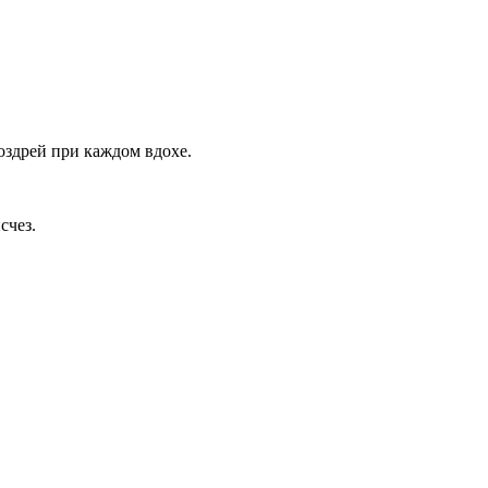
оздрей при каждом вдохе.
счез.