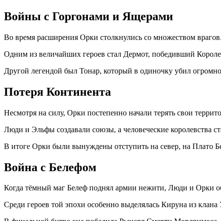
Войны с Горгонами и Ящерами
Во время расширения Орки столкнулись со множеством врагов
Одним из величайших героев стал Дермот, победивший Короле
Другой легендой был Тонар, который в одиночку убил огромн
Потеря Континента
Несмотря на силу, Орки постепенно начали терять свои террит
Люди и Эльфы создавали союзы, а человеческие королевства ст
В итоге Орки были вынуждены отступить на север, на Плато Б
Война с Белефом
Когда тёмный маг Белеф поднял армии нежити, Люди и Орки о
Среди героев той эпохи особенно выделялась Кируна из клана 