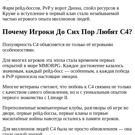
Фарм рейд-боссов, PvP у ворот Диона, спойл ресурсов в
Круме и вступление в первый клан стали незабываемой
частью игрового опыта миллионов людей.
Почему Игроки До Сих Пор Любят C4?
Популярность C4 объясняется не только её игровыми
особенностями.
Для многих игроков эта эпоха стала временем первых
открытий в мире MMORPG. Каждое достижение казалось
значимым, каждый рейд-босс — особенным, а каждая победа
в PvP приносила настоящие эмоции.
Многие ветераны считают, что любовь к C4 связана не только
с качеством самого обновления, но и с уникальным опытом
первого знакомства с Lineage II.
Переполненные компьютерные клубы, разговоры об игре во
дворе, первые рейд-боссы, первые кланы и первые
масштабные войны навсегда остались в памяти игроков.
Для миллионов людей C4 была не просто обновлением — она
стала целой эпохой.