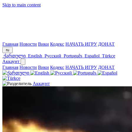
Skip to main content
Главная
Новости
Вики
Кодекс
НАЧАТЬ ИГРУ
ДОНАТ
ru
ქართული
English
Русский
Português
Español
Türkçe
Аккаунт
Главная
Новости
Вики
Кодекс
НАЧАТЬ ИГРУ
ДОНАТ
Аккаунт