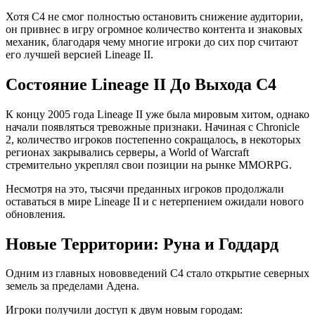
Хотя C4 не смог полностью остановить снижение аудитории,
он привнес в игру огромное количество контента и знаковых
механик, благодаря чему многие игроки до сих пор считают
его лучшей версией Lineage II.
Состояние Lineage II До Выхода C4
К концу 2005 года Lineage II уже была мировым хитом, однако
начали появляться тревожные признаки. Начиная с Chronicle
2, количество игроков постепенно сокращалось, в некоторых
регионах закрывались серверы, а World of Warcraft
стремительно укреплял свои позиции на рынке MMORPG.
Несмотря на это, тысячи преданных игроков продолжали
оставаться в мире Lineage II и с нетерпением ожидали нового
обновления.
Новые Территории: Руна и Годдард
Одним из главных нововведений C4 стало открытие северных
земель за пределами Адена.
Игроки получили доступ к двум новым городам: