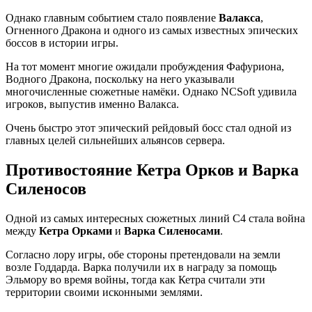
Однако главным событием стало появление
Валакса
,
Огненного Дракона и одного из самых известных эпических
боссов в истории игры.
На тот момент многие ожидали пробуждения Фафуриона,
Водного Дракона, поскольку на него указывали
многочисленные сюжетные намёки. Однако NCSoft удивила
игроков, выпустив именно Валакса.
Очень быстро этот эпический рейдовый босс стал одной из
главных целей сильнейших альянсов сервера.
Противостояние Кетра Орков и Варка
Силеносов
Одной из самых интересных сюжетных линий C4 стала война
между
Кетра Орками
и
Варка Силеносами
.
Согласно лору игры, обе стороны претендовали на земли
возле Годдарда. Варка получили их в награду за помощь
Эльмору во время войны, тогда как Кетра считали эти
территории своими исконными землями.