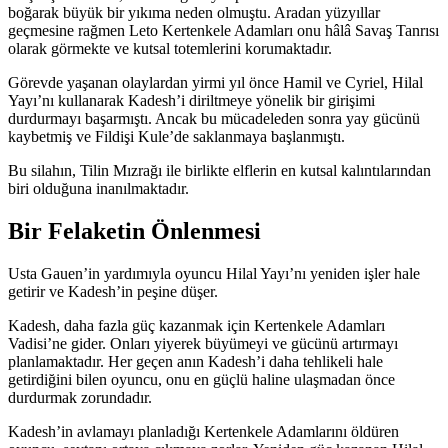
boğarak büyük bir yıkıma neden olmuştu. Aradan yüzyıllar
geçmesine rağmen Leto Kertenkele Adamları onu hâlâ Savaş Tanrısı
olarak görmekte ve kutsal totemlerini korumaktadır.
Görevde yaşanan olaylardan yirmi yıl önce Hamil ve Cyriel, Hilal
Yayı’nı kullanarak Kadesh’i diriltmeye yönelik bir girişimi
durdurmayı başarmıştı. Ancak bu mücadeleden sonra yay gücünü
kaybetmiş ve Fildişi Kule’de saklanmaya başlanmıştı.
Bu silahın, Tilin Mızrağı ile birlikte elflerin en kutsal kalıntılarından
biri olduğuna inanılmaktadır.
Bir Felaketin Önlenmesi
Usta Gauen’in yardımıyla oyuncu Hilal Yayı’nı yeniden işler hale
getirir ve Kadesh’in peşine düşer.
Kadesh, daha fazla güç kazanmak için Kertenkele Adamları
Vadisi’ne gider. Onları yiyerek büyümeyi ve gücünü artırmayı
planlamaktadır. Her geçen anın Kadesh’i daha tehlikeli hale
getirdiğini bilen oyuncu, onu en güçlü haline ulaşmadan önce
durdurmak zorundadır.
Kadesh’in avlamayı planladığı Kertenkele Adamlarını öldüren