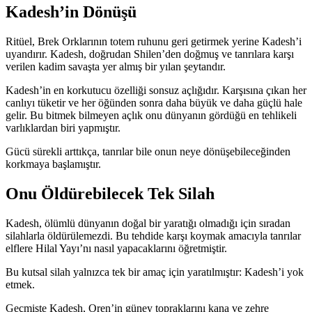
Kadesh’in Dönüşü
Ritüel, Brek Orklarının totem ruhunu geri getirmek yerine Kadesh’i
uyandırır. Kadesh, doğrudan Shilen’den doğmuş ve tanrılara karşı
verilen kadim savaşta yer almış bir yılan şeytandır.
Kadesh’in en korkutucu özelliği sonsuz açlığıdır. Karşısına çıkan her
canlıyı tüketir ve her öğünden sonra daha büyük ve daha güçlü hale
gelir. Bu bitmek bilmeyen açlık onu dünyanın gördüğü en tehlikeli
varlıklardan biri yapmıştır.
Gücü sürekli arttıkça, tanrılar bile onun neye dönüşebileceğinden
korkmaya başlamıştır.
Onu Öldürebilecek Tek Silah
Kadesh, ölümlü dünyanın doğal bir yaratığı olmadığı için sıradan
silahlarla öldürülemezdi. Bu tehdide karşı koymak amacıyla tanrılar
elflere Hilal Yayı’nı nasıl yapacaklarını öğretmiştir.
Bu kutsal silah yalnızca tek bir amaç için yaratılmıştır: Kadesh’i yok
etmek.
Geçmişte Kadesh, Oren’in güney topraklarını kana ve zehre