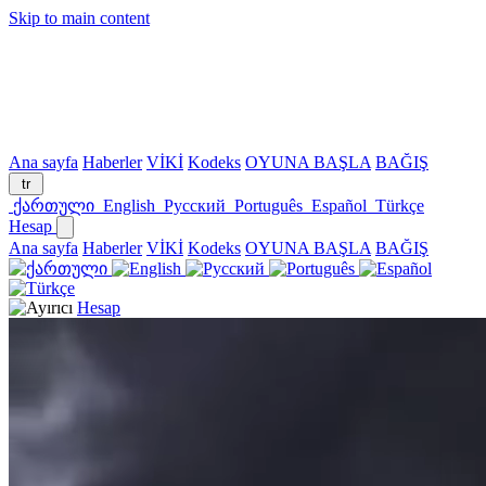
Skip to main content
Ana sayfa
Haberler
VİKİ
Kodeks
OYUNA BAŞLA
BAĞIŞ
tr
ქართული
English
Русский
Português
Español
Türkçe
Hesap
Ana sayfa
Haberler
VİKİ
Kodeks
OYUNA BAŞLA
BAĞIŞ
Hesap