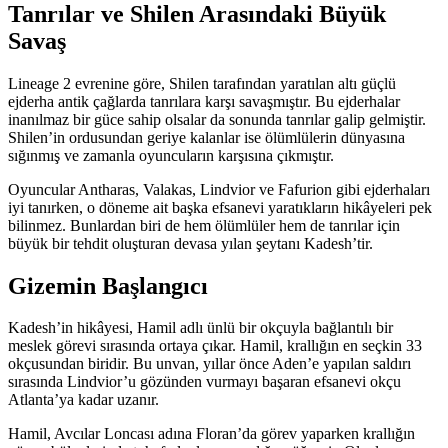
Tanrılar ve Shilen Arasındaki Büyük
Savaş
Lineage 2 evrenine göre, Shilen tarafından yaratılan altı güçlü
ejderha antik çağlarda tanrılara karşı savaşmıştır. Bu ejderhalar
inanılmaz bir güce sahip olsalar da sonunda tanrılar galip gelmiştir.
Shilen’in ordusundan geriye kalanlar ise ölümlülerin dünyasına
sığınmış ve zamanla oyuncuların karşısına çıkmıştır.
Oyuncular Antharas, Valakas, Lindvior ve Fafurion gibi ejderhaları
iyi tanırken, o döneme ait başka efsanevi yaratıkların hikâyeleri pek
bilinmez. Bunlardan biri de hem ölümlüler hem de tanrılar için
büyük bir tehdit oluşturan devasa yılan şeytanı Kadesh’tir.
Gizemin Başlangıcı
Kadesh’in hikâyesi, Hamil adlı ünlü bir okçuyla bağlantılı bir
meslek görevi sırasında ortaya çıkar. Hamil, krallığın en seçkin 33
okçusundan biridir. Bu unvan, yıllar önce Aden’e yapılan saldırı
sırasında Lindvior’u gözünden vurmayı başaran efsanevi okçu
Atlanta’ya kadar uzanır.
Hamil, Avcılar Loncası adına Floran’da görev yaparken krallığın