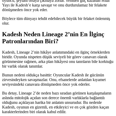
oyuncu, şeytanı ortaya çıkmaya zorlar. Yeniden güç kazanan Hilal
Yayı ile Kadesh’e karşı savaşır ve onu durdurulamaz bir felakete
dönüşmeden önce yok eder.
Böylece tüm dünyayı tehdit edebilecek büyük bir felaket önlenmiş
olur.
Kadesh Neden Lineage 2’nin En İlginç
Patronlarından Biri?
Kadesh, Lineage 2’nin hikâye anlatımındaki en ilginç örneklerden
biridir. Oyunda nispeten düşük seviyeli bir görev canavarı olarak
görünmesine rağmen, arka plan hikâyesi onu tanrıların bile korktuğu
bir varlık olarak tanımlar.
Bunun nedeni oldukça basittir: Oyuncular Kadesh ile gücünün
zirvesindeyken savaşmazlar. Onu, efsanelerde anlatılan kıyamet
seviyesindeki canavara dönüşmeden önce yok ederler.
Bu detay, Lineage 2’de neden bazı sıradan görünen karşılaşmaların
aslında mitolojik açıdan son derece önemli varlıklarla bağlantılı
olduğunu açıklayan harika bir anlatım unsurudur. Bu nedenle
Kadesh, oyunun en gizemli, en etkileyici ve en çok gözden kaçan
karakterlerinden biri olarak kabul edilir.