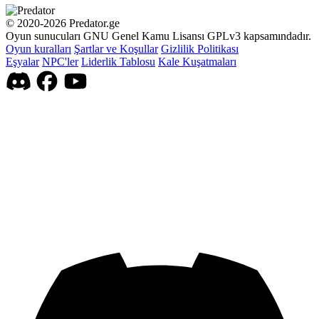
© 2020-2026 Predator.ge
Oyun sunucuları GNU Genel Kamu Lisansı GPLv3 kapsamındadır.
Oyun kuralları
Şartlar ve Koşullar
Gizlilik Politikası
Eşyalar
NPC'ler
Liderlik Tablosu
Kale Kuşatmaları