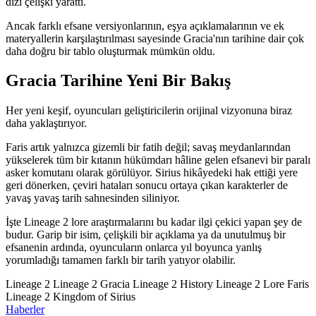
dizi çelişki yarattı.
Ancak farklı efsane versiyonlarının, eşya açıklamalarının ve ek
materyallerin karşılaştırılması sayesinde Gracia'nın tarihine dair çok
daha doğru bir tablo oluşturmak mümkün oldu.
Gracia Tarihine Yeni Bir Bakış
Her yeni keşif, oyuncuları geliştiricilerin orijinal vizyonuna biraz
daha yaklaştırıyor.
Faris artık yalnızca gizemli bir fatih değil; savaş meydanlarından
yükselerek tüm bir kıtanın hükümdarı hâline gelen efsanevi bir paralı
asker komutanı olarak görülüyor. Sirius hikâyedeki hak ettiği yere
geri dönerken, çeviri hataları sonucu ortaya çıkan karakterler de
yavaş yavaş tarih sahnesinden siliniyor.
İşte Lineage 2 lore araştırmalarını bu kadar ilgi çekici yapan şey de
budur. Garip bir isim, çelişkili bir açıklama ya da unutulmuş bir
efsanenin ardında, oyuncuların onlarca yıl boyunca yanlış
yorumladığı tamamen farklı bir tarih yatıyor olabilir.
Lineage 2
Lineage 2 Gracia
Lineage 2 History
Lineage 2 Lore
Faris
Lineage 2
Kingdom of Sirius
Haberler