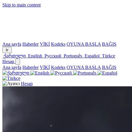
Skip to main content
Ana sayfa
Haberler
VİKİ
Kodeks
OYUNA BAŞLA
BAĞIŞ
tr
ქართული
English
Русский
Português
Español
Türkçe
Hesap
Ana sayfa
Haberler
VİKİ
Kodeks
OYUNA BAŞLA
BAĞIŞ
Hesap