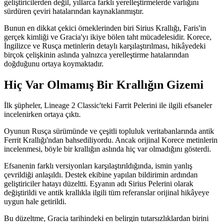
geliştiricilerden değil, yıllarca farklı yerelleştirmelerde varlığını
sürdüren çeviri hatalarından kaynaklanmıştır.
Bunun en dikkat çekici örneklerinden biri Sirius Krallığı, Faris'in
gerçek kimliği ve Gracia'yı ikiye bölen taht mücadelesidir. Korece,
İngilizce ve Rusça metinlerin detaylı karşılaştırılması, hikâyedeki
birçok çelişkinin aslında yalnızca yerelleştirme hatalarından
doğduğunu ortaya koymaktadır.
Hiç Var Olmamış Bir Krallığın Gizemi
İlk şüpheler, Lineage 2 Classic'teki Farrit Pelerini ile ilgili efsaneler
incelenirken ortaya çıktı.
Oyunun Rusça sürümünde ve çeşitli topluluk veritabanlarında antik
Ferrit Krallığı'ndan bahsediliyordu. Ancak orijinal Korece metinlerin
incelenmesi, böyle bir krallığın aslında hiç var olmadığını gösterdi.
Efsanenin farklı versiyonları karşılaştırıldığında, ismin yanlış
çevrildiği anlaşıldı. Destek ekibine yapılan bildirimin ardından
geliştiriciler hatayı düzeltti. Eşyanın adı Sirius Pelerini olarak
değiştirildi ve antik krallıkla ilgili tüm referanslar orijinal hikâyeye
uygun hale getirildi.
Bu düzeltme, Gracia tarihindeki en belirgin tutarsızlıklardan birini