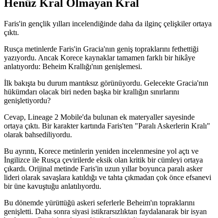
Henüz Kral Olmayan Kral
Faris'in gençlik yılları incelendiğinde daha da ilginç çelişkiler ortaya
çıktı.
Rusça metinlerde Faris'in Gracia'nın geniş topraklarını fethettiği
yazıyordu. Ancak Korece kaynaklar tamamen farklı bir hikâye
anlatıyordu: Beheim Krallığı'nın genişlemesi.
İlk bakışta bu durum mantıksız görünüyordu. Gelecekte Gracia'nın
hükümdarı olacak biri neden başka bir krallığın sınırlarını
genişletiyordu?
Cevap, Lineage 2 Mobile'da bulunan ek materyaller sayesinde
ortaya çıktı. Bir karakter kartında Faris'ten "Paralı Askerlerin Kralı"
olarak bahsediliyordu.
Bu ayrıntı, Korece metinlerin yeniden incelenmesine yol açtı ve
İngilizce ile Rusça çevirilerde eksik olan kritik bir cümleyi ortaya
çıkardı. Orijinal metinde Faris'in uzun yıllar boyunca paralı asker
lideri olarak savaşlara katıldığı ve tahta çıkmadan çok önce efsanevi
bir üne kavuştuğu anlatılıyordu.
Bu dönemde yürüttüğü askeri seferlerle Beheim'ın topraklarını
genişletti. Daha sonra siyasi istikrarsızlıktan faydalanarak bir isyan