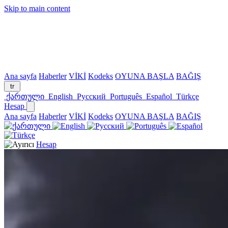
Skip to main content
Ana sayfa
Haberler
VİKİ
Kodeks
OYUNA BAŞLA
BAĞIŞ
tr
ქართული
English
Русский
Português
Español
Türkçe
Hesap
Ana sayfa
Haberler
VİKİ
Kodeks
OYUNA BAŞLA
BAĞIŞ
Hesap