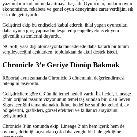
yazılımların kullanımı da artmaya başladı. Oyuncular, botların oyun
ekonomisine, rekabete ve genel oyun deneyimine zarar verdiğini sık
sık dile getiriyordu.
Geliştirici ekip bu endişeleri kabul ederek, ihlal yapan oyuncuları
daha oyuna giriş yapmadan tespit edip engelleyebilecek yeni
güvenlik sistemlerini duyurdu.
NCSoft, yasa dışı otomasyonla mücadelede daha kararlı bir tutum
sergileyeceğini açıklarken, topluluktan da aktif destek istedi.
Chronicle 3’e Geriye Dönüp Bakmak
Röportaj aynı zamanda Chronicle 3 döneminin değerlendirmesi
niteliğini taşıyordu.
Geliştiricilere göre C3’ün iki temel hedefi vardı. İlk hedef, Lineage
2’nin orijinal tasarım vizyonunun temel taşlarından biri olan Seven
Signs içeriğini tamamlamaktı. İkinci hedef ise sınıf dengelerini, av
bölgelerini, grafikleri, görsel efektleri ve kullanıcı arayüzünü
geliştirmekti.
Chronicle 3’ün sonunda ekip, Lineage 2’nin hem içerik hem de
oynanış derinliği açısından çok daha zengin bir hale geldiğine