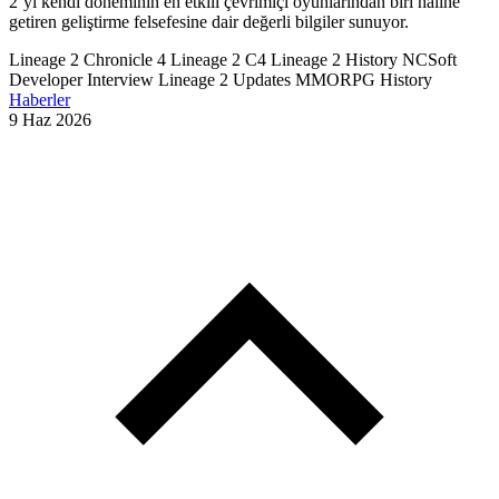
2’yi kendi döneminin en etkili çevrimiçi oyunlarından biri haline
getiren geliştirme felsefesine dair değerli bilgiler sunuyor.
Lineage 2 Chronicle 4
Lineage 2 C4
Lineage 2 History
NCSoft
Developer Interview
Lineage 2 Updates
MMORPG History
Haberler
9 Haz 2026