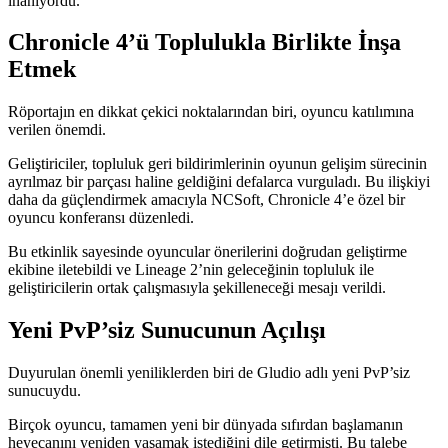
inanıyordu.
Chronicle 4’ü Toplulukla Birlikte İnşa
Etmek
Röportajın en dikkat çekici noktalarından biri, oyuncu katılımına
verilen önemdi.
Geliştiriciler, topluluk geri bildirimlerinin oyunun gelişim sürecinin
ayrılmaz bir parçası haline geldiğini defalarca vurguladı. Bu ilişkiyi
daha da güçlendirmek amacıyla NCSoft, Chronicle 4’e özel bir
oyuncu konferansı düzenledi.
Bu etkinlik sayesinde oyuncular önerilerini doğrudan geliştirme
ekibine iletebildi ve Lineage 2’nin geleceğinin topluluk ile
geliştiricilerin ortak çalışmasıyla şekilleneceği mesajı verildi.
Yeni PvP’siz Sunucunun Açılışı
Duyurulan önemli yeniliklerden biri de Gludio adlı yeni PvP’siz
sunucuydu.
Birçok oyuncu, tamamen yeni bir dünyada sıfırdan başlamanın
heyecanını yeniden yaşamak istediğini dile getirmişti. Bu talebe