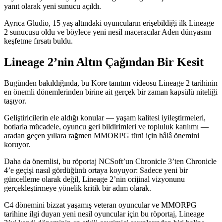
yanıt olarak yeni sunucu açıldı.
Ayrıca Gludio, 15 yaş altındaki oyuncuların erişebildiği ilk Lineage
2 sunucusu oldu ve böylece yeni nesil maceracılar Aden dünyasını
keşfetme fırsatı buldu.
Lineage 2’nin Altın Çağından Bir Kesit
Bugünden bakıldığında, bu Kore tanıtım videosu Lineage 2 tarihinin
en önemli dönemlerinden birine ait gerçek bir zaman kapsülü niteliği
taşıyor.
Geliştiricilerin ele aldığı konular — yaşam kalitesi iyileştirmeleri,
botlarla mücadele, oyuncu geri bildirimleri ve topluluk katılımı —
aradan geçen yıllara rağmen MMORPG türü için hâlâ önemini
koruyor.
Daha da önemlisi, bu röportaj NCSoft’un Chronicle 3’ten Chronicle
4’e geçişi nasıl gördüğünü ortaya koyuyor: Sadece yeni bir
güncelleme olarak değil, Lineage 2’nin orijinal vizyonunu
gerçekleştirmeye yönelik kritik bir adım olarak.
C4 dönemini bizzat yaşamış veteran oyuncular ve MMORPG
tarihine ilgi duyan yeni nesil oyuncular için bu röportaj, Lineage