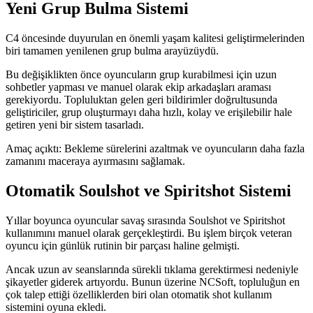
Yeni Grup Bulma Sistemi
C4 öncesinde duyurulan en önemli yaşam kalitesi geliştirmelerinden
biri tamamen yenilenen grup bulma arayüzüydü.
Bu değişiklikten önce oyuncuların grup kurabilmesi için uzun
sohbetler yapması ve manuel olarak ekip arkadaşları araması
gerekiyordu. Topluluktan gelen geri bildirimler doğrultusunda
geliştiriciler, grup oluşturmayı daha hızlı, kolay ve erişilebilir hale
getiren yeni bir sistem tasarladı.
Amaç açıktı: Bekleme sürelerini azaltmak ve oyuncuların daha fazla
zamanını maceraya ayırmasını sağlamak.
Otomatik Soulshot ve Spiritshot Sistemi
Yıllar boyunca oyuncular savaş sırasında Soulshot ve Spiritshot
kullanımını manuel olarak gerçekleştirdi. Bu işlem birçok veteran
oyuncu için günlük rutinin bir parçası haline gelmişti.
Ancak uzun av seanslarında sürekli tıklama gerektirmesi nedeniyle
şikayetler giderek artıyordu. Bunun üzerine NCSoft, topluluğun en
çok talep ettiği özelliklerden biri olan otomatik shot kullanım
sistemini oyuna ekledi.