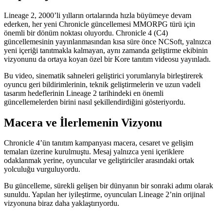
Lineage 2, 2000’li yılların ortalarında hızla büyümeye devam
ederken, her yeni Chronicle güncellemesi MMORPG türü için
önemli bir dönüm noktası oluyordu. Chronicle 4 (C4)
güncellemesinin yayınlanmasından kısa süre önce NCSoft, yalnızca
yeni içeriği tanıtmakla kalmayan, aynı zamanda geliştirme ekibinin
vizyonunu da ortaya koyan özel bir Kore tanıtım videosu yayınladı.
Bu video, sinematik sahneleri geliştirici yorumlarıyla birleştirerek
oyuncu geri bildirimlerinin, teknik geliştirmelerin ve uzun vadeli
tasarım hedeflerinin Lineage 2 tarihindeki en önemli
güncellemelerden birini nasıl şekillendirdiğini gösteriyordu.
Macera ve İlerlemenin Vizyonu
Chronicle 4’ün tanıtım kampanyası macera, cesaret ve gelişim
temaları üzerine kurulmuştu. Mesaj yalnızca yeni içeriklere
odaklanmak yerine, oyuncular ve geliştiriciler arasındaki ortak
yolculuğu vurguluyordu.
Bu güncelleme, sürekli gelişen bir dünyanın bir sonraki adımı olarak
sunuldu. Yapılan her iyileştirme, oyuncuları Lineage 2’nin orijinal
vizyonuna biraz daha yaklaştırıyordu.