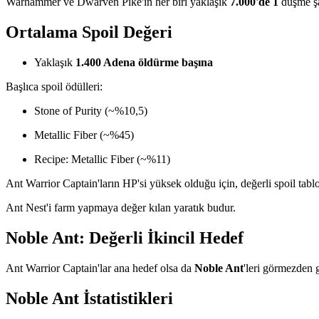
Warhammer ve Dwarven Pike'ın her biri yaklaşık
7.000'de 1
düşme şa
Ortalama Spoil Değeri
Yaklaşık
1.400 Adena öldürme başına
Başlıca spoil ödülleri:
Stone of Purity (~%10,5)
Metallic Fiber (~%45)
Recipe: Metallic Fiber (~%11)
Ant Warrior Captain'ların HP'si yüksek olduğu için, değerli spoil tabl
Ant Nest'i farm yapmaya değer kılan yaratık budur.
Noble Ant: Değerli İkincil Hedef
Ant Warrior Captain'lar ana hedef olsa da
Noble Ant
'leri görmezden 
Noble Ant İstatistikleri