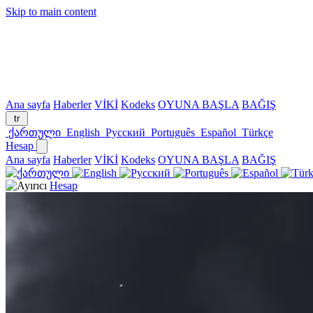
Skip to main content
Ana sayfa
Haberler
VİKİ
Kodeks
OYUNA BAŞLA
BAĞIŞ
tr
ქართული
English
Русский
Português
Español
Türkçe
Hesap
Ana sayfa
Haberler
VİKİ
Kodeks
OYUNA BAŞLA
BAĞIŞ
Hesap