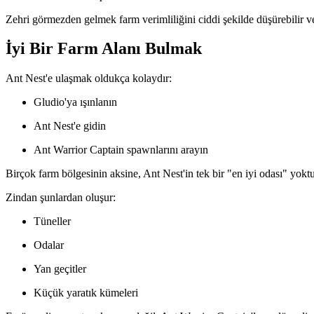
Zehri görmezden gelmek farm verimliliğini ciddi şekilde düşürebilir ve m
İyi Bir Farm Alanı Bulmak
Ant Nest'e ulaşmak oldukça kolaydır:
Gludio'ya ışınlanın
Ant Nest'e gidin
Ant Warrior Captain spawnlarını arayın
Birçok farm bölgesinin aksine, Ant Nest'in tek bir "en iyi odası" yoktu
Zindan şunlardan oluşur:
Tüneller
Odalar
Yan geçitler
Küçük yaratık kümeleri