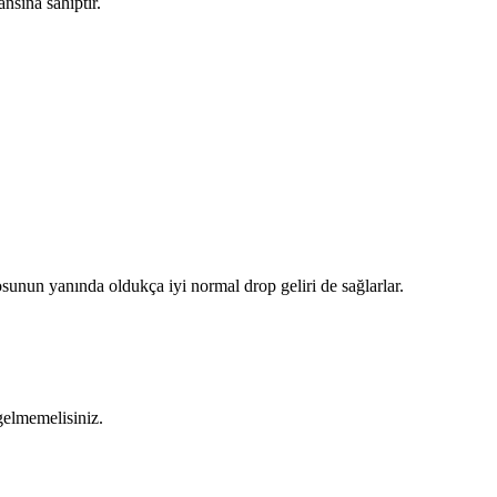
nsına sahiptir.
osunun yanında oldukça iyi normal drop geliri de sağlarlar.
gelmemelisiniz.