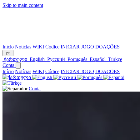
Skip to main content
Início
Notícias
WIKI
Códice
INICIAR JOGO
DOAÇÕES
pt
ქართული
English
Русский
Português
Español
Türkçe
Conta
Início
Notícias
WIKI
Códice
INICIAR JOGO
DOAÇÕES
Conta