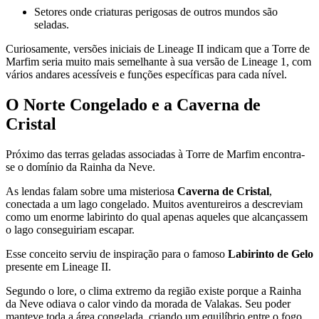
Setores onde criaturas perigosas de outros mundos são
seladas.
Curiosamente, versões iniciais de Lineage II indicam que a Torre de
Marfim seria muito mais semelhante à sua versão de Lineage 1, com
vários andares acessíveis e funções específicas para cada nível.
O Norte Congelado e a Caverna de
Cristal
Próximo das terras geladas associadas à Torre de Marfim encontra-
se o domínio da Rainha da Neve.
As lendas falam sobre uma misteriosa
Caverna de Cristal
,
conectada a um lago congelado. Muitos aventureiros a descreviam
como um enorme labirinto do qual apenas aqueles que alcançassem
o lago conseguiriam escapar.
Esse conceito serviu de inspiração para o famoso
Labirinto de Gelo
presente em Lineage II.
Segundo o lore, o clima extremo da região existe porque a Rainha
da Neve odiava o calor vindo da morada de Valakas. Seu poder
manteve toda a área congelada, criando um equilíbrio entre o fogo