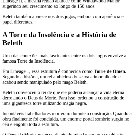
Lineage II, a mesma região aparece como Windawood Manor,
sugerindo seu crescimento ao longo de 150 anos.
Beleth também aparece nos dois jogos, embora com aparência e
papel diferentes.
A Torre da Insolência e a História de
Beleth
Uma das conexões mais fascinantes entre os dois jogos envolve a
famosa Torre da Insolência.
Em Lineage 1, essa estrutura é conhecida como
Torre de Omen
.
Segundo a história, um rei ambicioso buscava a imortalidade e
acabou sendo manipulado pelo mago Beleth.
Beleth convenceu o rei de que ele poderia alcançar a vida eterna
derrotando o Deus da Morte. Para isso, ordenou a construção de
uma gigantesca torre utilizando magia negra.
Incontáveis trabalhadores morreram durante a construção. Quando a
obra finalmente foi concluída, um enorme portal sombrio surgiu no
céu e engoliu toda a estrutura.
O Deus da Morte apareceu diante do rei e lançou uma maldição