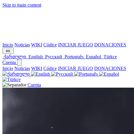
Skip to main content
Inicio
Noticias
WIKI
Códice
INICIAR JUEGO
DONACIONES
es
ქართული
English
Русский
Português
Español
Türkçe
Cuenta
Inicio
Noticias
WIKI
Códice
INICIAR JUEGO
DONACIONES
Cuenta