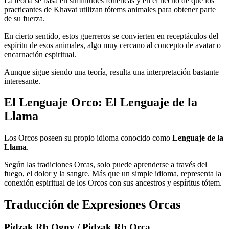
La teoría se basa en similitudes fonéticas y en el hecho de que los
practicantes de Khavat utilizan tótems animales para obtener parte
de su fuerza.
En cierto sentido, estos guerreros se convierten en receptáculos del
espíritu de esos animales, algo muy cercano al concepto de avatar o
encarnación espiritual.
Aunque sigue siendo una teoría, resulta una interpretación bastante
interesante.
El Lenguaje Orco: El Lenguaje de la
Llama
Los Orcos poseen su propio idioma conocido como
Lenguaje de la
Llama
.
Según las tradiciones Orcas, solo puede aprenderse a través del
fuego, el dolor y la sangre. Más que un simple idioma, representa la
conexión espiritual de los Orcos con sus ancestros y espíritus tótem.
Traducción de Expresiones Orcas
Pidzak Rb Ogny / Pidzak Rb Orca